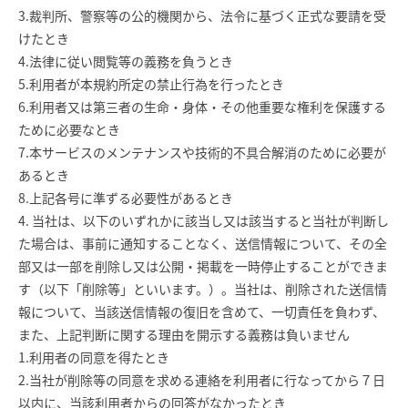
3.裁判所、警察等の公的機関から、法令に基づく正式な要請を受
けたとき
4.法律に従い閲覧等の義務を負うとき
5.利用者が本規約所定の禁止行為を行ったとき
6.利用者又は第三者の生命・身体・その他重要な権利を保護する
ために必要なとき
7.本サービスのメンテナンスや技術的不具合解消のために必要が
あるとき
8.上記各号に準ずる必要性があるとき
4. 当社は、以下のいずれかに該当し又は該当すると当社が判断し
た場合は、事前に通知することなく、送信情報について、その全
部又は一部を削除し又は公開・掲載を一時停止することができま
す（以下「削除等」といいます。）。当社は、削除された送信情
報について、当該送信情報の復旧を含めて、一切責任を負わず、
また、上記判断に関する理由を開示する義務は負いません
1.利用者の同意を得たとき
2.当社が削除等の同意を求める連絡を利用者に行なってから７日
以内に、当該利用者からの回答がなかったとき