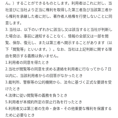
ん。）することができるものとします。利用者はこれに対し、当
社並びに当社より正当に権利を取得した第三者及び当該第三者か
ら権利を承継した者に対し、著作者人格権を行使しないことに同
意します。
3. 当社は、以下のいずれかに該当し又は該当すると当社が判断し
た場合は、事前に通知することなく、情報の全部又は一部を閲
覧、保存、復元し、または第三者へ開示することがあります（以
下「閲覧等」といいます。）。なお、当社は上記判断に関する理
由を開示する義務は負いません。
1.利用者の同意を得たとき
2.当社が閲覧等の同意を求める連絡を利用者に行なってから７日
以内に、当該利用者からの回答がなかったとき
3.裁判所、警察等の公的機関から、法令に基づく正式な要請を受
けたとき
4.法律に従い閲覧等の義務を負うとき
5.利用者が本規約所定の禁止行為を行ったとき
6.利用者又は第三者の生命・身体・その他重要な権利を保護する
ために必要なとき