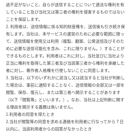
過不足がないこと、自らが送信することについて適法な権利を有
していること及び当社又は第三者の権利を侵害するものではない
ことを保証します。
2. 利用者は、送信情報に係る知的財産権を、送信後も引き続き保
有します。当社は、本サービスの運営のために必要な範囲に限っ
て、送信情報を使用又は利用（複製、翻案、公衆送信及びそのた
めに必要な送信可能化を含み、これに限りません。）することが
できるものとします。利用者はこれに対し、当社並びに当社より
正当に権利を取得した第三者及び当該第三者から権利を承継した
者に対し、著作者人格権を行使しないことに同意します。
3. 当社は、以下のいずれかに該当し又は該当すると当社が判断し
た場合は、事前に通知することなく、送信情報の全部又は一部を
閲覧、保存、復元し、または第三者へ開示することがあります
（以下「閲覧等」といいます。）。なお、当社は上記判断に関す
る理由を開示する義務は負いません。
1.利用者の同意を得たとき
2.当社が閲覧等の同意を求める連絡を利用者に行なってから７日
以内に、当該利用者からの回答がなかったとき