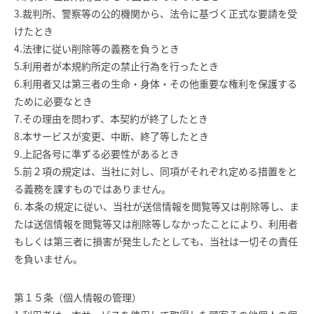
3.裁判所、警察等の公的機関から、法令に基づく正式な要請を受
けたとき
4.法律に従い削除等の義務を負うとき
5.利用者が本規約所定の禁止行為を行ったとき
6.利用者又は第三者の生命・身体・その他重要な権利を保護する
ために必要なとき
7.その理由を問わず、本契約が終了したとき
8.本サービスが変更、中断、終了等したとき
9.上記各号に準ずる必要性があるとき
5.前２項の規定は、当社に対し、同項がそれぞれ定める措置をと
る義務を課すものではありません。
6. 本条の規定に従い、当社が送信情報を閲覧等又は削除等し、ま
たは送信情報を閲覧等又は削除等しなかったことにより、利用者
もしくは第三者に損害が発生したとしても、当社は一切その責任
を負いません。
第１５条（個人情報の管理）